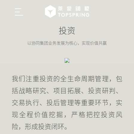
投资
以协同集团业务发展为核心，实现价值共赢
我们注重投资的全生命周期管理，包
括战略研究、项目拓展、投资研判、
交易执行、投后管理等重要环节，实
现全程价值挖掘，严格把控投资风
险，形成投资闭环。